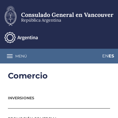
Pasar
al
contenido
Consulado General en Vancouver
principal
República Argentina
EN
ES
MENÚ
Toggle navigation
Comercio
INVERSIONES