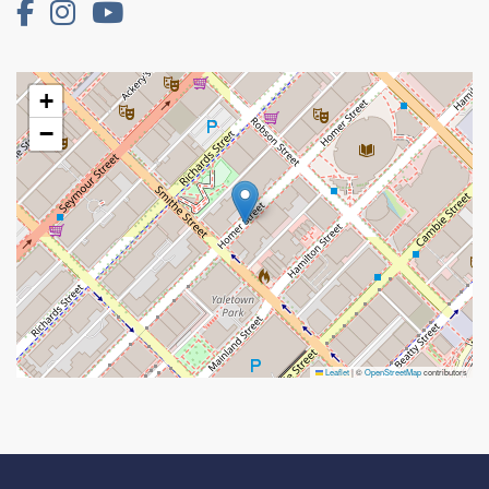
+
−
Leaflet
|
©
OpenStreetMap
contributors