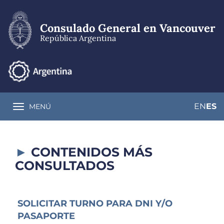
Pasar
al
contenido
Consulado General en Vancouver
principal
República Argentina
EN
ES
MENÚ
Toggle navigation
CONTENIDOS MÁS
CONSULTADOS
SOLICITAR TURNO PARA DNI Y/O
PASAPORTE