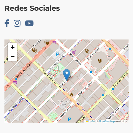
Redes Sociales
+
−
Leaflet
|
©
OpenStreetMap
contributors