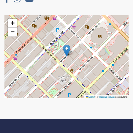
+
−
Leaflet
|
©
OpenStreetMap
contributors