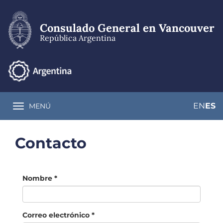
Pasar
al
contenido
Consulado General en Vancouver
principal
República Argentina
EN
ES
MENÚ
Toggle navigation
Contacto
Nombre
*
Correo electrónico
*