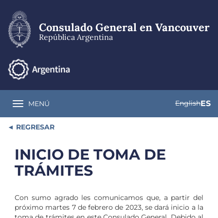
Pasar
al
contenido
Consulado General en Vancouver
principal
República Argentina
English
ES
MENÚ
Toggle navigation
REGRESAR
INICIO DE TOMA DE
TRÁMITES
Con sumo agrado les comunicamos que, a partir del
próximo martes 7 de febrero de 2023, se dará inicio a la
toma de trámites en este Consulado General. Debido al