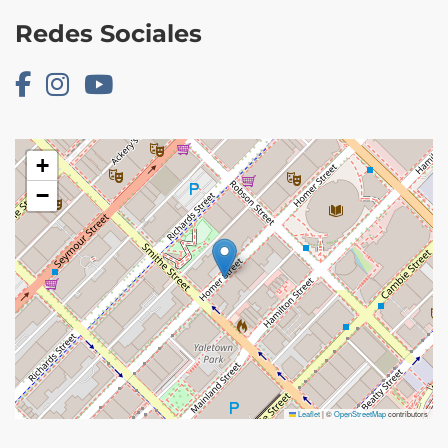
Redes Sociales
+
−
Leaflet
|
©
OpenStreetMap
contributors