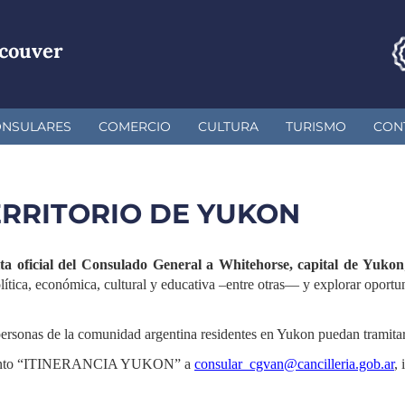
couver
ONSULARES
COMERCIO
CULTURA
TURISMO
CON
TERRITORIO DE YUKON
ita oficial del Consulado General a Whitehorse, capital de Yukon
ítica, económica, cultural y educativa –entre otras— y explorar oportu
 personas de la comunidad argentina residentes en Yukon puedan tramit
l asunto “ITINERANCIA YUKON” a
consular_cgvan@cancilleria.gob.ar
,