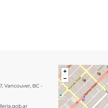
+
−
7, Vancouver, BC -
eria.gob.ar