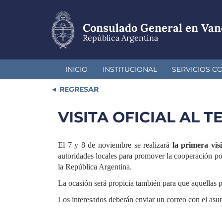
Pasar
al
contenido
Consulado General en Van
principal
República Argentina
INICIO
INSTITUCIONAL
SERVICIOS C
REGRESAR
VISITA OFICIAL AL 
El 7 y 8 de noviembre se realizará
la primera vis
autoridades locales para promover la cooperación pol
la República Argentina.
La ocasión será propicia también para que aquellas
Los interesados deberán enviar un correo con e